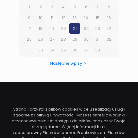
1
2
3
4
5
6
7
8
9
10
11
12
13
14
15
16
17
18
19
20
21
22
23
24
25
26
27
28
29
30
31
32
33
34
35
36
37
38
Następne wpisy
Strona korzysta z plików cookies w celu realizacji usług i
zgodnie z Polityką Prywatności. Możesz określić warunki
przechowywania lub dostępu do plików cookies w Twojej
przeglądarce. Więcej informacji
tutaj
.
radca prawny Piotrków, pomoc Frankowiczom Piotrków