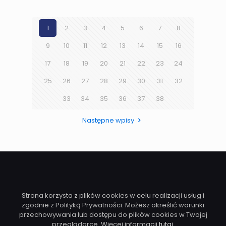
1
2
3
4
5
6
7
8
9
10
11
12
13
14
15
16
17
18
19
20
21
22
23
24
25
26
27
28
29
30
31
32
33
34
35
36
37
38
Następne wpisy
Strona korzysta z plików cookies w celu realizacji usług i
zgodnie z Polityką Prywatności. Możesz określić warunki
przechowywania lub dostępu do plików cookies w Twojej
przeglądarce. Więcej informacji
tutaj
.