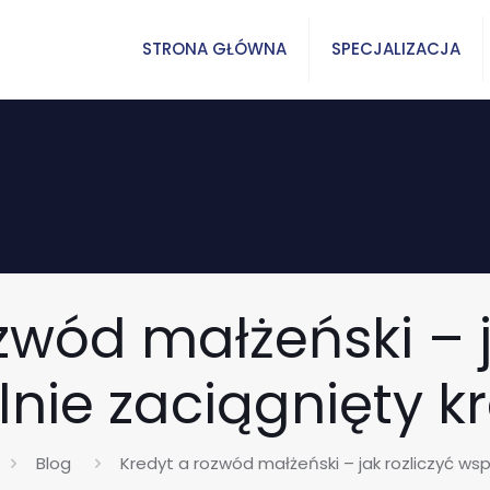
STRONA GŁÓWNA
SPECJALIZACJA
zwód małżeński – j
nie zaciągnięty k
Blog
Kredyt a rozwód małżeński – jak rozliczyć wsp