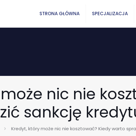
STRONA GŁÓWNA
SPECJALIZACJA
y może nic nie kos
zić sankcję kred
Kredyt, który może nic nie kosztować? Kiedy warto sp