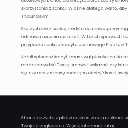
ustawowych. Choć dla kredytobiorcy zapisy umow
skorzystania z sankcji. Właśnie dlatego warto, a
Trybunalskim.
Skorzystanie z sankcji kredytu darmowego wymag
odmawia uznania roszczeń. W takich sprawach licz
przypadku sankcja kredytu darmowego Piotrków Tr
Jeżeli spłacasz kredyt i masz wątpliwości co do t
może sprawdzić Twoją umowę i wskazać, czy istnie
się, czy masz szansę znacząco obniżyć koszt swoj
Strona korzysta z plików cookies w celu realizacji
Twojej przeglądarce. Więcej informacji
tutaj
.