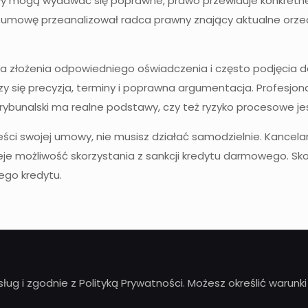
y mogą wydawać się poprawne, prawo przewiduje konkretne 
by umowę przeanalizował radca prawny znający aktualne orze
a złożenia odpowiedniego oświadczenia i często podjęcia d
y się precyzja, terminy i poprawna argumentacja. Profesjon
ybunalski ma realne podstawy, czy też ryzyko procesowe jes
reści swojej umowy, nie musisz działać samodzielnie. Kancel
je możliwość skorzystania z sankcji kredytu darmowego. Skon
ego kredytu.
 usług i zgodnie z Polityką Prywatności. Możesz określić war