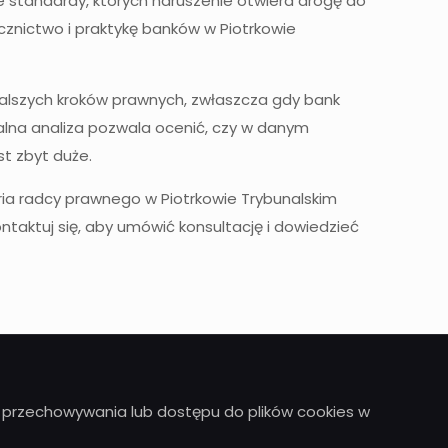
standardy, których naruszenie otwiera drogę do
cznictwo i praktykę banków w Piotrkowie
alszych kroków prawnych, zwłaszcza gdy bank
alna analiza pozwala ocenić, czy w danym
t zbyt duże.
aria radcy prawnego w Piotrkowie Trybunalskim
taktuj się, aby umówić konsultację i dowiedzieć
unki przechowywania lub dostępu do plików cookies w