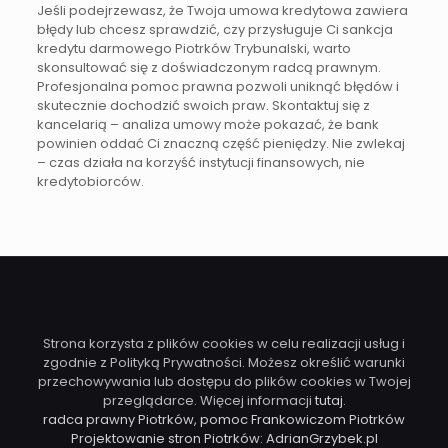
Jeśli podejrzewasz, że Twoja umowa kredytowa zawiera
błędy lub chcesz sprawdzić, czy przysługuje Ci sankcja
kredytu darmowego Piotrków Trybunalski, warto
skonsultować się z doświadczonym radcą prawnym.
Profesjonalna pomoc prawna pozwoli uniknąć błędów i
skutecznie dochodzić swoich praw. Skontaktuj się z
kancelarią – analiza umowy może pokazać, że bank
powinien oddać Ci znaczną część pieniędzy. Nie zwlekaj
– czas działa na korzyść instytucji finansowych, nie
kredytobiorców.
Strona korzysta z plików cookies w celu realizacji usług i
zgodnie z Polityką Prywatności. Możesz określić warunki
przechowywania lub dostępu do plików cookies w Twojej
przeglądarce. Więcej informacji
tutaj
.
radca prawny Piotrków, pomoc Frankowiczom Piotrków
Projektowanie stron Piotrków: AdrianGrzybek.pl