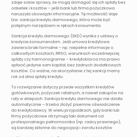
zdaje sobie sprawy, że mogą domagać się ich spłaty bez
odsetek i kosztów – jeśli bank lub firma pożyczkowa
naruszyła obowiązki informacyjne. Tę możliwość daje
tzw. sankcja kredytu darmowego, która może być
potężnym narzędziem w rękach konsumenta.
Sankcja kredytu darmowego (SKD) wynika z ustawy o
kredycie konsumenckim. Jeśli umowa kredytowa
zawiera braki formalne – np. niepełne informacje o
całkowitych kosztach, RRSO, warunkach wcześniejszej
spłaty czy harmonogramie – kredytobiorca ma prawo
spłacić jedynie sam kapitał, bez żadnych dodatkowych
kosztów. Co ważne, na skorzystanie z tej sankcji mamy
rok od dnia spłaty kredytu.
To rozwiązanie dotyczy przede wszystkim kredytów
gotówkowych, pożyczek ratalnych, a nawet zakupów na
raty w sklepach. Sankcja kredytu darmowego nie działa
automatycznie – trzeba złożyć pisemne oświadczenie
do kredytodawcy. W wielu przypadkach, gdy banki lub
firmy pożyczkowe otrzymują taki dokument od
profesjonalnego pełnomocnika (np. radcy prawnego),
są bardziej skłonne do negocjacji i zwrotu kosztów.