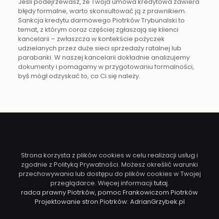
Jeśli podejrzewasz, że Twoja umowa kredytowa zawiera
błędy formalne, warto skonsultować ją z prawnikiem.
Sankcja kredytu darmowego Piotrków Trybunalski to
temat, z którym coraz częściej zgłaszają się klienci
kancelarii – zwłaszcza w kontekście pożyczek
udzielanych przez duże sieci sprzedaży ratalnej lub
parabanki. W naszej kancelarii dokładnie analizujemy
dokumenty i pomagamy w przygotowaniu formalności,
byś mógł odzyskać to, co Ci się należy.
Strona korzysta z plików cookies w celu realizacji usług i
zgodnie z Polityką Prywatności. Możesz określić warunki
przechowywania lub dostępu do plików cookies w Twojej
przeglądarce. Więcej informacji
tutaj
.
radca prawny Piotrków, pomoc Frankowiczom Piotrków
Projektowanie stron Piotrków: AdrianGrzybek.pl