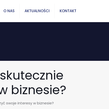
O NAS
AKTUALNOŚCI
KONTAKT
skutecznie
w biznesie?
yć swoje interesy w biznesie?