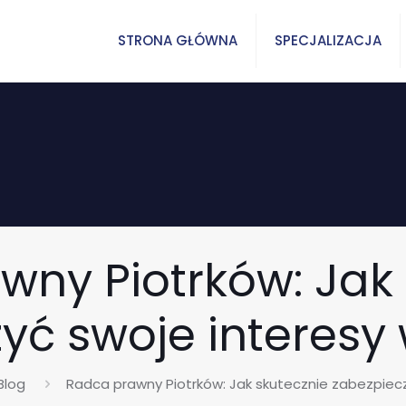
STRONA GŁÓWNA
SPECJALIZACJA
wny Piotrków: Jak 
yć swoje interesy 
Blog
Radca prawny Piotrków: Jak skutecznie zabezpiecz