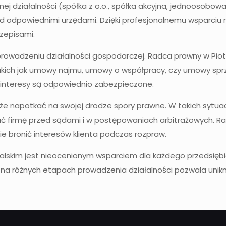
ej działalności (spółka z o.o., spółka akcyjna, jednoosobo
 odpowiednimi urzędami. Dzięki profesjonalnemu wsparciu r
zepisami.
prowadzeniu działalności gospodarczej. Radca prawny w Pi
takich jak umowy najmu, umowy o współpracy, czy umowy spr
o interesy są odpowiednio zabezpieczone.
że napotkać na swojej drodze spory prawne. W takich sytu
ać firmę przed sądami i w postępowaniach arbitrażowych. Ra
e bronić interesów klienta podczas rozpraw.
lskim jest nieocenionym wsparciem dla każdego przedsiębio
a różnych etapach prowadzenia działalności pozwala uniknąć