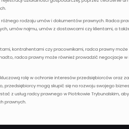
rejestracji działalności gospodarczej, poprzez tworzenie 
ch.
 różnego rodzaju umów i dokumentów prawnych. Radca pra
h, umów najmu, umów z dostawcami czy klientami, a także r
lientami, kontrahentami czy pracownikami, radca prawny moż
onadto, radca prawny może również prowadzić negocjacje w i
luczową rolę w ochronie interesów przedsiębiorców oraz zap
go, przedsiębiorcy mogą skupić się na rozwoju swojego bizne
stać z usług radcy prawnego w Piotrkowie Trybunalskim, ab
ch prawnych.