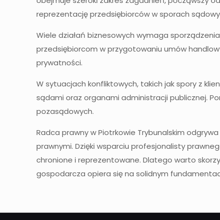
obejmuje szeroki zakres zagadnień, począwszy od 
reprezentację przedsiębiorców w sporach sądowy
Wiele działań biznesowych wymaga sporządzenia
przedsiębiorcom w przygotowaniu umów handlowyc
prywatności.
W sytuacjach konfliktowych, takich jak spory z k
sądami oraz organami administracji publicznej. P
pozasądowych.
Radca prawny w Piotrkowie Trybunalskim odgrywa k
prawnymi. Dzięki wsparciu profesjonalisty prawne
chronione i reprezentowane. Dlatego warto skorzy
gospodarcza opiera się na solidnym fundamenta