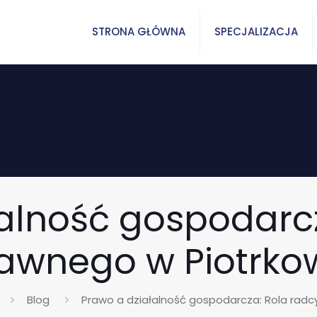
STRONA GŁÓWNA
SPECJALIZACJA
łalność gospodarcz
awnego w Piotrko
Blog
Prawo a działalność gospodarcza: Rola radc