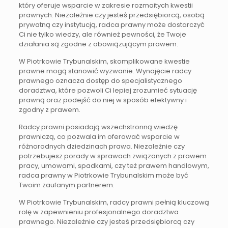
który oferuje wsparcie w zakresie rozmaitych kwestii
prawnych. Niezależnie czy jesteś przedsiębiorcą, osobą
prywatną czy instytucją, radca prawny może dostarczyć
Ci nie tylko wiedzy, ale również pewności, że Twoje
działania są zgodne z obowiązującym prawem.
W Piotrkowie Trybunalskim, skomplikowane kwestie
prawne mogą stanowić wyzwanie. Wynajęcie radcy
prawnego oznacza dostęp do specjalistycznego
doradztwa, które pozwoli Ci lepiej zrozumieć sytuację
prawną oraz podejść do niej w sposób efektywny i
zgodny z prawem.
Radcy prawni posiadają wszechstronną wiedzę
prawniczą, co pozwala im oferować wsparcie w
różnorodnych dziedzinach prawa. Niezależnie czy
potrzebujesz porady w sprawach związanych z prawem
pracy, umowami, spadkami, czy też prawem handlowym,
radca prawny w Piotrkowie Trybunalskim może być
Twoim zaufanym partnerem.
W Piotrkowie Trybunalskim, radcy prawni pełnią kluczową
rolę w zapewnieniu profesjonalnego doradztwa
prawnego. Niezależnie czy jesteś przedsiębiorcą czy